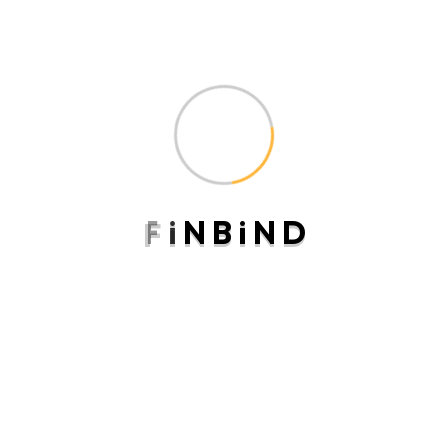
Altman-Z-Skoru
(1)
Audit Opinion
(1)
Açıklanabilir-Yapay-Zeka
(1)
Bankacılıkta-Veri-Güvenliği
(1)
F
i
N
B
i
N
D
Bağımsız Denetim Görüşü
(1)
Bağımsız Denetim Görüşü Sınıflandırma
(1)
Concere-Ml
(1)