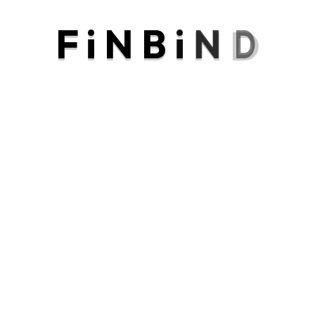
F
i
N
B
i
N
D